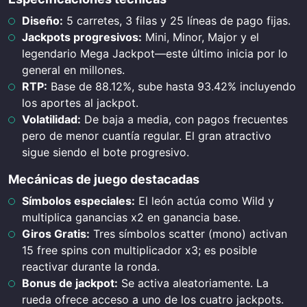
Diseño:
5 carretes, 3 filas y 25 líneas de pago fijas.
Jackpots progresivos:
Mini, Minor, Major y el
legendario Mega Jackpot—este último inicia por lo
general en millones.
RTP:
Base de 88.12%, sube hasta 93.42% incluyendo
los aportes al jackpot.
Volatilidad:
De baja a media, con pagos frecuentes
pero de menor cuantía regular. El gran atractivo
sigue siendo el bote progresivo.
Mecánicas de juego destacadas
Símbolos especiales:
El león actúa como Wild y
multiplica ganancias x2 en ganancia base.
Giros Gratis:
Tres símbolos scatter (mono) activan
15 free spins con multiplicador x3; es posible
reactivar durante la ronda.
Bonus de jackpot:
Se activa aleatoriamente. La
rueda ofrece acceso a uno de los cuatro jackpots.