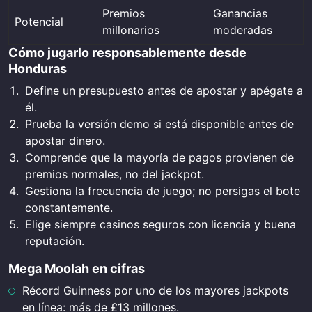
Premios
Ganancias
Potencial
millonarios
moderadas
Cómo jugarlo responsablemente desde
Honduras
Define un presupuesto antes de apostar y apégate a
él.
Prueba la versión demo si está disponible antes de
apostar dinero.
Comprende que la mayoría de pagos provienen de
premios normales, no del jackpot.
Gestiona la frecuencia de juego; no persigas el bote
constantemente.
Elige siempre casinos seguros con licencia y buena
reputación.
Mega Moolah en cifras
Récord Guinness por uno de los mayores jackpots
en línea: más de £13 millones.