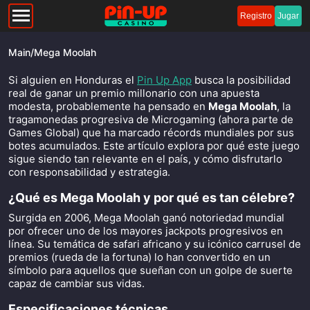
Registro
Jugar
Main
/
Mega Moolah
Si alguien en Honduras el
Pin Up App
busca la posibilidad
real de ganar un premio millonario con una apuesta
modesta, probablemente ha pensado en
Mega Moolah
, la
tragamonedas progresiva de Microgaming (ahora parte de
Games Global) que ha marcado récords mundiales por sus
botes acumulados. Este artículo explora por qué este juego
sigue siendo tan relevante en el país, y cómo disfrutarlo
con responsabilidad y estrategia.
¿Qué es Mega Moolah y por qué es tan célebre?
Surgida en 2006, Mega Moolah ganó notoriedad mundial
por ofrecer uno de los mayores jackpots progresivos en
línea. Su temática de safari africano y su icónico carrusel de
premios (rueda de la fortuna) lo han convertido en un
símbolo para aquellos que sueñan con un golpe de suerte
capaz de cambiar sus vidas.
Especificaciones técnicas