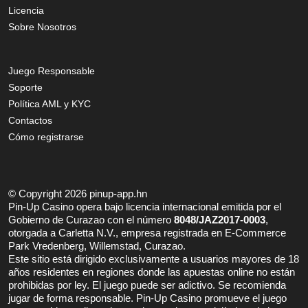
Licencia
Sobre Nosotros
Juego Responsable
Soporte
Política AML y KYC
Contactos
Cómo registrarse
© Copyright 2026 pinup-app.hn
Pin-Up Casino opera bajo licencia internacional emitida por el
Gobierno de Curazao con el número
8048/JAZ2017-0003
,
otorgada a Carletta N.V., empresa registrada en E-Commerce
Park Vredenberg, Willemstad, Curazao.
Este sitio está dirigido exclusivamente a usuarios mayores de 18
años residentes en regiones donde las apuestas online no están
prohibidas por ley. El juego puede ser adictivo. Se recomienda
jugar de forma responsable. Pin-Up Casino promueve el juego