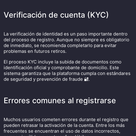
Verificación de cuenta (KYC)
La verificación de identidad es un paso importante dentro
del proceso de registro. Aunque no siempre es obligatorio
de inmediato, se recomienda completarlo para evitar
problemas en futuros retiros.
El proceso KYC incluye la subida de documentos como
identificación oficial y comprobante de domicilio. Este
sistema garantiza que la plataforma cumpla con estándares
de seguridad y prevención de fraude 🔐.
Errores comunes al registrarse
Muchos usuarios cometen errores durante el registro que
pueden retrasar la activación de la cuenta. Entre los más
frecuentes se encuentran el uso de datos incorrectos,