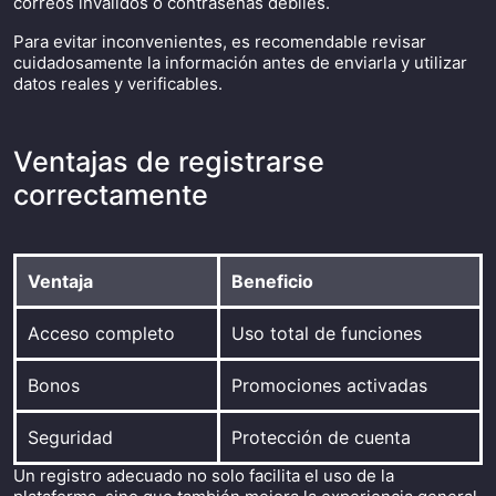
correos inválidos o contraseñas débiles.
Para evitar inconvenientes, es recomendable revisar
cuidadosamente la información antes de enviarla y utilizar
datos reales y verificables.
Ventajas de registrarse
correctamente
Ventaja
Beneficio
Acceso completo
Uso total de funciones
Bonos
Promociones activadas
Seguridad
Protección de cuenta
Un registro adecuado no solo facilita el uso de la