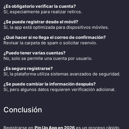
¿Es obligatorio verificar la cuenta?
Sí, especialmente para realizar retiros.
¿Se puede registrar desde el móvil?
Sí, la app está optimizada para dispositivos móviles.
¿Qué hacer si no llega el correo de confirmación?
Revisar la carpeta de spam o solicitar reenvío.
¿Puedo tener varias cuentas?
No, solo se permite una cuenta por usuario.
¿Es seguro registrarse?
Sí, la plataforma utiliza sistemas avanzados de seguridad.
¿Se puede cambiar la información después?
Sí, pero algunos datos requieren verificación adicional.
Conclusión
Registrarse en
Pin Up App en 2026
es un proceso rápido,