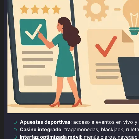
Apuestas deportivas
: acceso a eventos en vivo y 
Casino integrado
: tragamonedas, blackjack, rulet
Interfaz optimizada móvil
: menús claros, navegaci