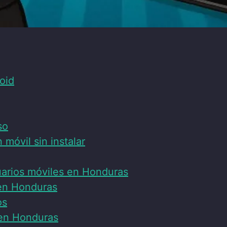
oid
so
móvil sin instalar
uarios móviles en Honduras
 en Honduras
os
 en Honduras