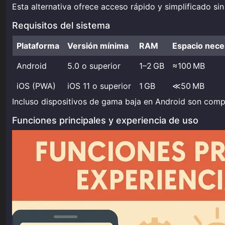
Esta alternativa ofrece acceso rápido y simplificado si
Requisitos del sistema
Plataforma
Versión mínima
RAM
Espacio nece
Android
5.0 o superior
1–2 GB
≈100 MB
iOS (PWA)
iOS 11 o superior
1 GB
≪50 MB
Incluso dispositivos de gama baja en Android son comp
Funciones principales y experiencia de uso