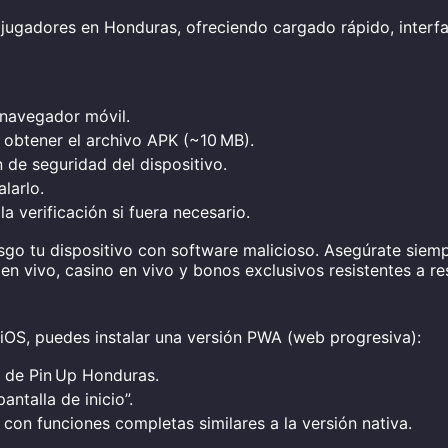
jugadores en Honduras, ofreciendo cargado rápido, interfa
u navegador móvil.
 obtener el archivo APK (~10 MB).
 de seguridad del dispositivo.
larlo.
la verificación si fuera necesario.
go tu dispositivo con software malicioso. Asegúrate siempre
 vivo, casino en vivo y bonos exclusivos resistentes a res
OS, puedes instalar una versión PWA (web progresiva):
al de Pin Up Honduras.
ntalla de inicio”.
on funciones completas similares a la versión nativa.