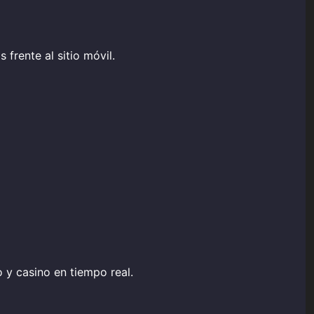
rente al sitio móvil.
 y casino en tiempo real.