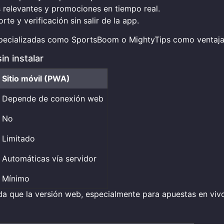
s relevantes y promociones en tiempo real.
orte y verificación sin salir de la app.
pecializadas como SportsBoom o MightyTips como ventajas f
n instalar
Sitio móvil (PWA)
Depende de conexión web
No
Limitado
Automáticas vía servidor
Mínimo
da que la versión web, especialmente para apuestas en vivo