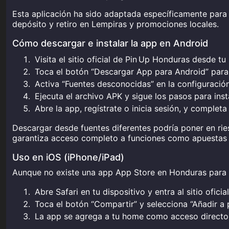
Esta aplicación ha sido adaptada específicamente para 
depósito y retiro en Lempiras y promociones locales.
Cómo descargar e instalar la app en Android
Visita el sitio oficial de Pin Up Honduras desde t
Toca el botón “Descargar App para Android” para
Activa “Fuentes desconocidas” en la configuración
Ejecuta el archivo APK y sigue los pasos para insta
Abre la app, regístrate o inicia sesión, y completa 
Descargar desde fuentes diferentes podría poner en ries
garantiza acceso completo a funciones como apuestas en
Uso en iOS (iPhone/iPad)
Aunque no existe una app App Store en Honduras para i
Abre Safari en tu dispositivo y entra al sitio ofici
Toca el botón “Compartir” y selecciona “Añadir a pa
La app se agrega a tu home como acceso directo c