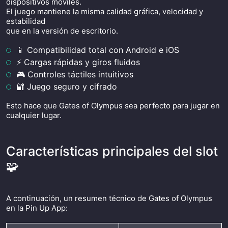
dispositivos móviles.
El juego mantiene la misma calidad gráfica, velocidad y
estabilidad
que en la versión de escritorio.
📱 Compatibilidad total con Android e iOS
⚡ Cargas rápidas y giros fluidos
🎮 Controles táctiles intuitivos
🔐 Juego seguro y cifrado
Esto hace que Gates of Olympus sea perfecto para jugar en
cualquier lugar.
Características principales del slot
🧩
A continuación, un resumen técnico de Gates of Olympus
en la Pin Up App: