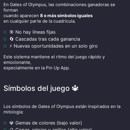
En Gates of Olympus, las combinaciones ganadoras se
forman
cuando aparecen
8 o más símbolos iguales
en cualquier parte de la cuadrícula.
🎯 No hay líneas fijas
🔄 Cascadas tras cada ganancia
⚡ Nuevas oportunidades en un solo giro
Este sistema mantiene el ritmo del juego rápido y
emocionante,
especialmente en la Pin Up App.
Símbolos del juego 🔱
Los símbolos de Gates of Olympus están inspirados en la
mitología:
💎 Gemas de colores (bajo valor)
🔮 Copas, relojes y anillos (alto valor)