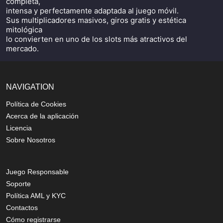
completa,
intensa y perfectamente adaptada al juego móvil.
Sus multiplicadores masivos, giros gratis y estética
mitológica
lo convierten en uno de los slots más atractivos del
mercado.
NAVIGATION
Política de Cookies
Acerca de la aplicación
Licencia
Sobre Nosotros
Juego Responsable
Soporte
Política AML y KYC
Contactos
Cómo registrarse